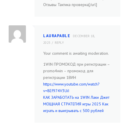
Отзывы Тактика проверка[/url]
LAURAPABLE
DECEMBER 18,
2025
REPLY
Your comment is awaiting moderation.
1WIN ПРОМОКОД при регистрации –
promo4win – промокод для
регистрации 1ВИН
https://www.youtube.com/watch?
v=8Ef974V3UiI
КАК ЗАРАБОТАТЬ на 1WIN Лаки Джет
МОЩНАЯ СТРАТЕГИЯ игры 2025 Как
играть и выигрывать с 500 рублей