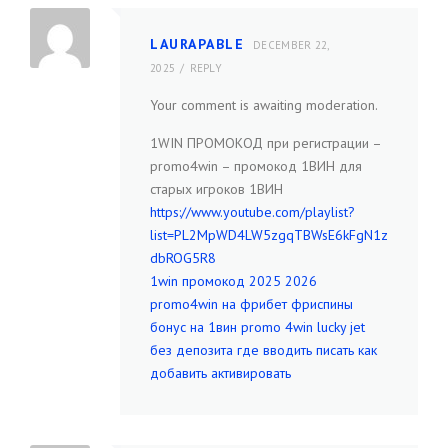
LAURAPABLE
DECEMBER 22,
2025
REPLY
Your comment is awaiting moderation.
1WIN ПРОМОКОД при регистрации –
promo4win – промокод 1ВИН для
старых игроков 1ВИН
https://www.youtube.com/playlist?
list=PL2MpWD4LW5zgqTBWsE6kFgN1z
dbROG5R8
1win промокод 2025 2026
promo4win на фрибет фриспины
бонус на 1вин promo 4win lucky jet
без депозита где вводить писать как
добавить активировать