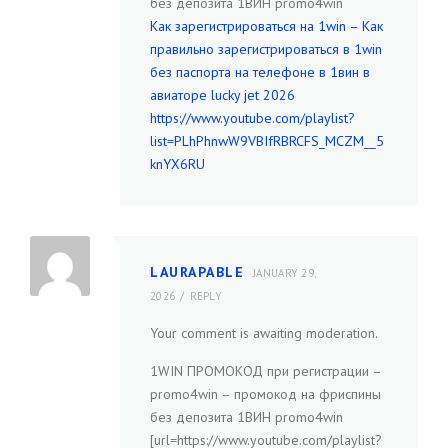
без депозита 1ВИН promo4win
Как зарегистрироваться на 1win – Как
правильно зарегистрироваться в 1win
без паспорта на телефоне в 1вин в
авиаторе lucky jet 2026
https://www.youtube.com/playlist?
list=PLhPhnwW9VBIfRBRCFS_MCZM__5
knYX6RU
LAURAPABLE
JANUARY 29,
2026
REPLY
Your comment is awaiting moderation.
1WIN ПРОМОКОД при регистрации –
promo4win – промокод на фриспины
без депозита 1ВИН promo4win
[url=https://www.youtube.com/playlist?