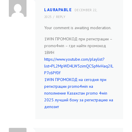
LAURAPABLE
DECEMBER 22,
2025
REPLY
Your comment is awaiting moderation.
1WIN ПРОМОКОД при регистрации –
promo4win – где найти промокод
1ВИН
https://www.youtube.com/playlist?
list=PL2MpWD4LW5zimQCSpNvHaq2IL
P7c6Pf0f
1WIN ПРОМОКОД на сегодня при
регистрации promo4win на
пополнение Казахстан promo 4win
2025 лучший бону за регистрацию на
депозит