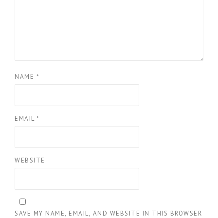
NAME
*
EMAIL
*
WEBSITE
SAVE MY NAME, EMAIL, AND WEBSITE IN THIS BROWSER