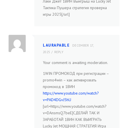
Лаки Джет 1ВИН Выигрыш на Lucky Jet
Тактика Пушера стратегия проверка
игры 2025[/url]
LAURAPABLE
DECEMBER 17,
2025
REPLY
Your comment is awaiting moderation.
1WIN ПРОМОКОД при регистрации –
promo4win – как активировать
промокод в 1ВИН
https://www.youtube.com/watch?
v=PAD4DGvJ5hU
[url=https://www.youtube.com/watch?
v=DAnsmsQ7beE]СДЕЛАЙ ТАК И
ЗАРАБОТАЙ 1ВИН КАК ВЫИГРАТЬ
Lucky Jet МОЩНАЯ СТРАТЕГИЯ Игра