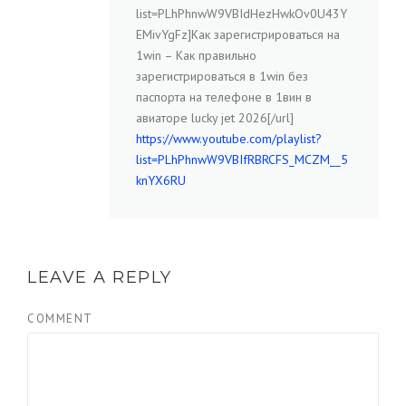
list=PLhPhnwW9VBIdHezHwkOv0U43Y
EMivYgFz]Как зарегистрироваться на
1win – Как правильно
зарегистрироваться в 1win без
паспорта на телефоне в 1вин в
авиаторе lucky jet 2026[/url]
https://www.youtube.com/playlist?
list=PLhPhnwW9VBIfRBRCFS_MCZM__5
knYX6RU
LEAVE A REPLY
COMMENT