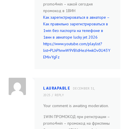
promo4win – какой сегодня
промокод в 1ВИН
Как зарегистрироваться в авиаторе –
Как правильно зарегистрироваться в
1win без паспорта на телефоне в
1вин в авиаторе lucky jet 2026
https://www.youtube.com/playlist?
list=PLhPhnwW9VBIdHezHwkOv0U43Y
EMivYgFz
LAURAPABLE
DECEMBER 31,
2025
REPLY
Your comment is awaiting moderation.
1WIN ПРОМОКОД при регистрации –
promo4win – промокод на фриспины