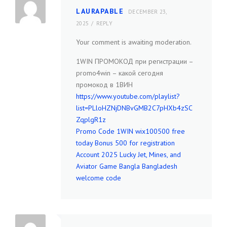
LAURAPABLE
DECEMBER 23,
2025
REPLY
Your comment is awaiting moderation.
1WIN ПРОМОКОД при регистрации –
promo4win – какой сегодня
промокод в 1ВИН
https://www.youtube.com/playlist?
list=PLloHZNjDNBvGMB2C7pHXb4zSC
ZqplgR1z
Promo Code 1WIN wix100500 free
today Bonus 500 for registration
Account 2025 Lucky Jet, Mines, and
Aviator Game Bangla Bangladesh
welcome code