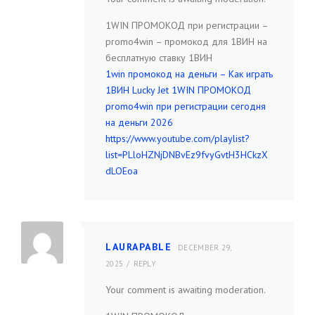
1WIN ПРОМОКОД при регистрации –
promo4win – промокод для 1ВИН на
бесплатную ставку 1ВИН
1win промокод на деньги – Как играть
1ВИН Lucky Jet 1WIN ПРОМОКОД
promo4win при регистрации сегодня
на деньги 2026
https://www.youtube.com/playlist?
list=PLloHZNjDNBvEz9fvyGvtH3HCkzX
dLOEoa
LAURAPABLE
DECEMBER 29,
2025
REPLY
Your comment is awaiting moderation.