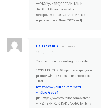
v=fNGf2yzKBB0]СДЕЛАЙ ТАК И
ЗАРАБОТАЙ на Lucky Jet –
беспроигрышная СТРАТЕГИЯ как
играть на Лаки Джет 2025[/url]
LAURAPABLE
DECEMBER 17,
2025
REPLY
Your comment is awaiting moderation.
1WIN ПРОМОКОД при регистрации –
promo4win – где взять промокод на
1ВИН
https://www.youtube.com/watch?
v=t6bjerG5Oz4
[url=https://www.youtube.com/watch?
v=HZmZxHrXoi0]КАК ЗАРАБОТАТЬ на